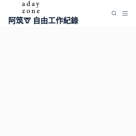
跳
至
阿筑🦒 自由工作紀錄
主
要
內
容