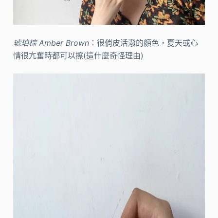
琥珀棕 Amber Brown
：很俏皮活潑的顏色，夏天或心
情很亢奮時都可以擦(這什麼奇怪理由)