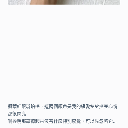
楓葉紅跟琥珀棕，這兩個顏色是我的綴愛🧡🧡擦完心情
都很閃亮
啊透明那罐擦起來沒有什麼特別感覺，可以先忽略它…