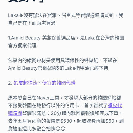
Laka並沒有辦法在寶雅、屈臣式等實體通路購買到，我
自己是在下面兩處買過
1.Amiid Beauty 美妝保養選品店，是Laka在台灣的韓國
官方獨家代理
包裹內的緩衝包材是使用具環保性的蜂巢紙，不過在
Amiid Beauty官網&蝦皮的Laka指甲油已經下架
2.
蝦皮超快速、便宜的韓國代購
原本想自己在Naver上買，才發現大部分的韓國網站都
不接受韓國在地發行以外的信用卡，首次嘗試了
蝦皮代
購這間
整體很滿意；20分鐘內就回覆報價和完成下單，
去年五月買兩瓶的報價是$530，超取運費再加$60，到
貨速度還比多數台拍快😗😗