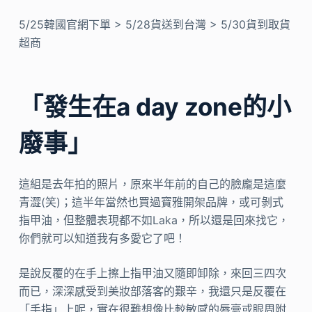
5/25韓國官網下單 > 5/28貨送到台灣 > 5/30貨到取貨
超商
「發生在a day zone的小
廢事」
這組是去年拍的照片，原來半年前的自己的臉龐是這麼
青澀(笑)；這半年當然也買過寶雅開架品牌，或可剝式
指甲油，但整體表現都不如Laka，所以還是回來找它，
你們就可以知道我有多愛它了吧！
是說反覆的在手上擦上指甲油又隨即卸除，來回三四次
而已，深深感受到美妝部落客的艱辛，我還只是反覆在
「手指」上呢，實在很難想像比較敏感的唇膏或眼周附