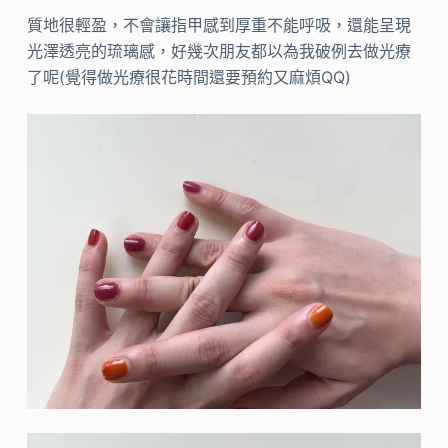
質地很輕盈，不會讓指甲感到厚重不能呼吸，還能呈現
光澤透亮的琉璃感，好幾次朋友都以為我破例去做光療
了呢(覺得做光療很花時間還要預約又麻煩QQ)