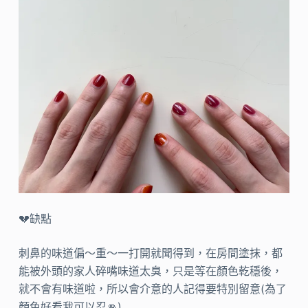
💔缺點
刺鼻的味道偏～重～一打開就聞得到，在房間塗抹，都
能被外頭的家人碎嘴味道太臭，只是等在顏色乾穩後，
就不會有味道啦，所以會介意的人記得要特別留意(為了
顏色好看我可以忍👊)