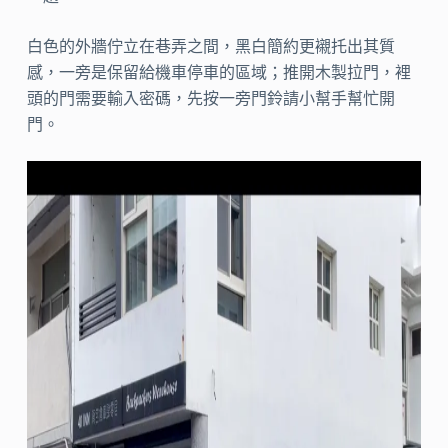
白色的外牆佇立在巷弄之間，黑白簡約更襯托出其質
感，一旁是保留給機車停車的區域；推開木製拉門，裡
頭的門需要輸入密碼，先按一旁門鈴請小幫手幫忙開
門。