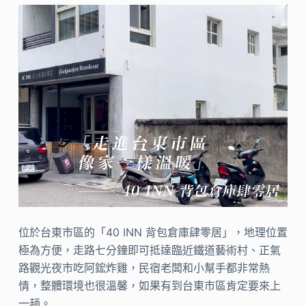
位於台東市區的「40 INN 背包倉庫肆零居」，地理位置
極為方便，走路七分鐘即可抵達臨近鐵道藝術村、正氣
路觀光夜市吃阿鋐炸雞，民宿老闆和小幫手都非常熱
情，整體環境也很溫馨，如果有到台東市區肯定要來上
一趟。