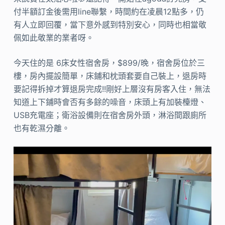
付半額訂金後需用line聯繫，時間約在凌晨12點多，仍
有人立即回覆，當下意外感到特別安心，同時也相當敬
佩如此敬業的業者呀。
今天住的是 6床女性宿舍房，$899/晚，宿舍房位於三
樓，房內擺設簡單，床鋪和枕頭套要自己裝上，退房時
要記得拆掉才算退房完成!!剛好上層沒有房客入住，無法
知道上下鋪時會否有多餘的噪音，床頭上有加裝檯燈、
USB充電座；衛浴設備則在宿舍房外頭，淋浴間跟廁所
也有乾濕分離。