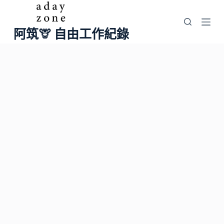
跳
至
阿筑🦒 自由工作紀錄
主
要
內
容