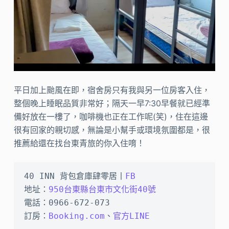
平日加上颱風在即，宿舍房只有我與另一位房客入住，
整個晚上睡眠品質非常好；隔天一早7:30早餐就已經準
備好放在一樓了，咖啡機也正在工作呢(笑)，住在這邊
很有回家的親切感，無論是小幫手或環境氛圍都是，很
推薦給還在找台東青旅的你入住唷！
40 INN 背包倉庫肆零居丨
FB
地址：
950台東縣台東市文化街40號
電話：0966-672-073

訂房：
Booking.com
、
官方LINE