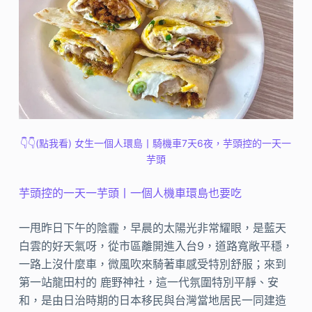
👇👇(點我看) 女生一個人環島丨騎機車7天6夜，芋頭控的一天一
芋頭
芋頭控的一天一芋頭丨一個人機車環島也要吃
一甩昨日下午的陰霾，早晨的太陽光非常耀眼，是藍天
白雲的好天氣呀，從市區離開進入台9，道路寬敞平穩，
一路上沒什麼車，微風吹來騎著車感受特別舒服；來到
第一站龍田村的 鹿野神社，這一代氛圍特別平靜、安
和，是由日治時期的日本移民與台灣當地居民一同建造