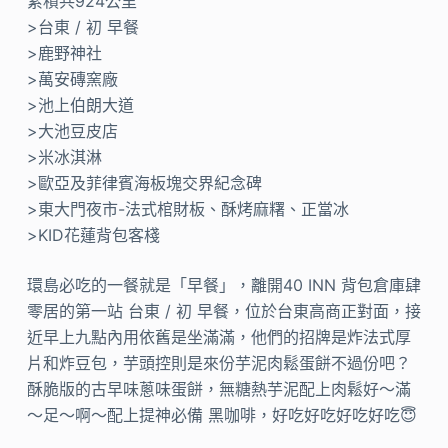
累積共924公里
>台東 / 初 早餐
>鹿野神社
>萬安磚窯廠
>池上伯朗大道
>大池豆皮店
>米冰淇淋
>歐亞及菲律賓海板塊交界紀念碑
>東大門夜市-法式棺財板、酥烤麻糬、正當冰
>KID花蓮背包客棧
環島必吃的一餐就是「早餐」，離開40 INN 背包倉庫肆
零居的第一站 台東 / 初 早餐，位於台東高商正對面，接
近早上九點內用依舊是坐滿滿，他們的招牌是炸法式厚
片和炸豆包，芋頭控則是來份芋泥肉鬆蛋餅不過份吧？
酥脆版的古早味蔥味蛋餅，無糖熱芋泥配上肉鬆好～滿
～足～啊～配上提神必備 黑咖啡，好吃好吃好吃好吃😇