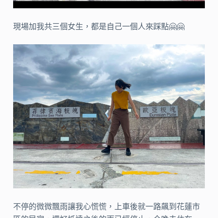
現場加我共三個女生，都是自己一個人來踩點🤗🤗
不停的微微飄雨讓我心慌慌，上車後就一路飆到花蓮市