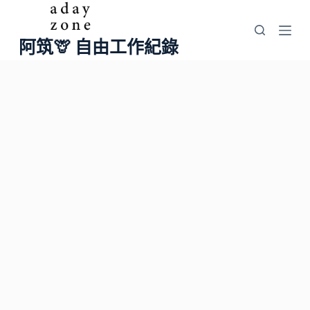
跳
至
阿筑🦒 自由工作紀錄
主
要
內
容