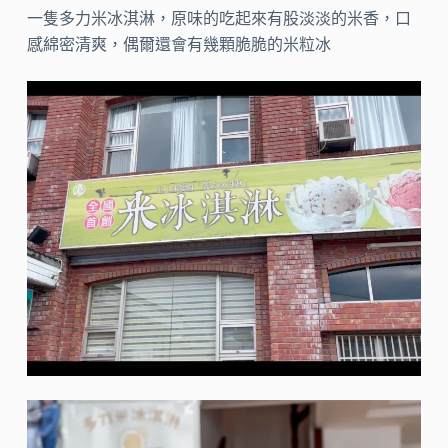
一隻多力米冰淇淋，原味的吃起來有股淡淡的米香，口
感綿密清爽，偶爾還會有幾顆脆脆的米粒冰