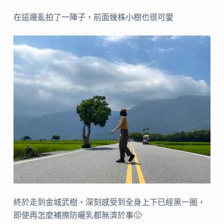
在這邊亂拍了一陣子，前面幾株小樹也很可愛
終於走到金城武樹，深刻感受到全身上下已經黑一圈，
即使再怎麼補擦防曬乳都無濟於事🤢