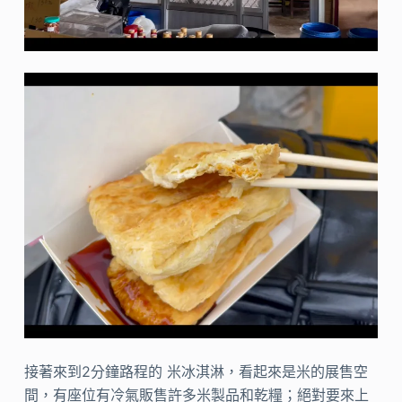
接著來到2分鐘路程的 米冰淇淋，看起來是米的展售空
間，有座位有冷氣販售許多米製品和乾糧；絕對要來上