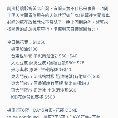
颱風持續影響著北台灣，宜蘭天氣不佳已是事實，也問
了明天宜蘭青旅現在的天氣狀況如何XD花蓮往宜蘭機車
必經的蘇花改我就先不嘗試了，晚上回到房內，趕緊來
找鄰近的託運機車車行，準備明天直接運回台北。
今日總花費：$1,050
ㆍ機車加油$100
ㆍ台東粗早餐 芋泥肉鬆蛋餅$60+$40
ㆍ大池豆皮 酥脆豆皮+無糖豆漿$80+$25
ㆍ米冰淇淋 原味+餅乾筒$50+$10
ㆍ東大門夜市 法式棺材板 奶油螃蟹(有附紅茶)$65
ㆍ東大門夜市 原香嘟論竹筒飯 紫米麻糬$40
ㆍ東大門夜市 正當冰 小米酒沙瓦$80
ㆍKID花蓮背包客棧 $500
機車7天6夜，DAY5台東~花蓮 DONE!
to be continued… 機車7天6夜，DAY6花蓮~宜蘭