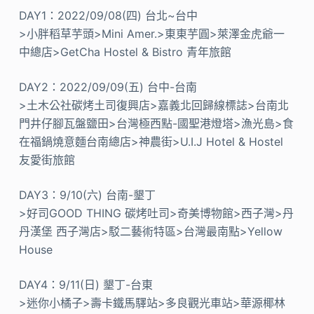
DAY1：2022/09/08(四) 台北~台中
>小胖稻草芋頭>Mini Amer.>東東芋圓>萊澤金虎爺一
中總店>GetCha Hostel & Bistro 青年旅館
DAY2：2022/09/09(五) 台中-台南
>土木公社碳烤土司復興店>嘉義北回歸線標誌>台南北
門井仔腳瓦盤鹽田>台灣極西點-國聖港燈塔>漁光島>食
在福鍋燒意麵台南總店>神農街>U.I.J Hotel & Hostel
友愛街旅館
DAY3：9/10(六) 台南-墾丁
>好司GOOD THING 碳烤吐司>奇美博物館>西子灣>丹
丹漢堡 西子灣店>駁二藝術特區>台灣最南點>Yellow
House
DAY4：9/11(日) 墾丁-台東
>迷你小橘子>壽卡鐵馬驛站>多良觀光車站>華源椰林