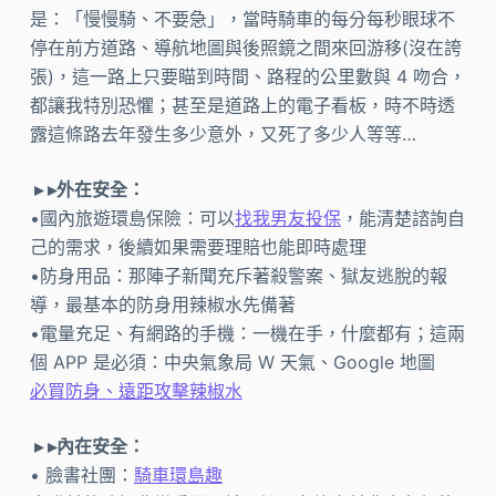
是：「慢慢騎、不要急」，當時騎車的每分每秒眼球不
停在前方道路、導航地圖與後照鏡之間來回游移(沒在誇
張)，這一路上只要瞄到時間、路程的公里數與 4 吻合，
都讓我特別恐懼；甚至是道路上的電子看板，時不時透
露這條路去年發生多少意外，又死了多少人等等…
▸ ▸外在安全：
•國內旅遊環島保險：可以
找我男友投保
，能清楚諮詢自
己的需求，後續如果需要理賠也能即時處理
•防身用品：那陣子新聞充斥著殺警案、獄友逃脫的報
導，最基本的防身用辣椒水先備著
•電量充足、有網路的手機：一機在手，什麼都有；這兩
個 APP 是必須：中央氣象局 W 天氣、Google 地圖
必買防身、遠距攻擊辣椒水
▸ ▸內在安全：
• 臉書社團：
騎車環島趣