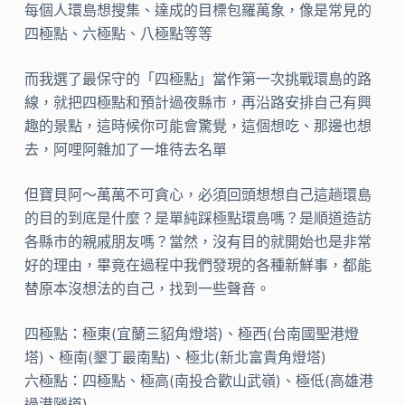
每個人環島想搜集、達成的目標包羅萬象，像是常見的
四極點、六極點、八極點等等
而我選了最保守的「四極點」當作第一次挑戰環島的路
線，就把四極點和預計過夜縣市，再沿路安排自己有興
趣的景點，這時候你可能會驚覺，這個想吃、那邊也想
去，阿哩阿雜加了一堆待去名單
但寶貝阿～萬萬不可貪心，必須回頭想想自己這趟環島
的目的到底是什麼？是單純踩極點環島嗎？是順道造訪
各縣市的親戚朋友嗎？當然，沒有目的就開始也是非常
好的理由，畢竟在過程中我們發現的各種新鮮事，都能
替原本沒想法的自己，找到一些聲音。
四極點：極東(宜蘭三貂角燈塔)、極西(台南國聖港燈
塔)、極南(墾丁最南點)、極北(新北富貴角燈塔)
六極點：四極點、極高(南投合歡山武嶺)、極低(高雄港
過港隧道)