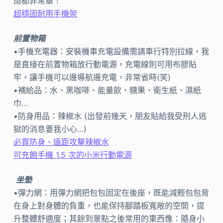
雨都非常罩！
超穩固耐用手機架
前置物箱
•手機充電器：安裝機車充電設備需請車行特別拉線，我
是直接在前置物箱放行動電源，充電線則可用布膠貼
牢，讓手機可以邊導航邊充電，非常省時(笑)
•補給品：水、黑咖啡、能量飲、糖果、衛生紙、濕紙
巾…
•防身用品：辣椒水 (出發前幾天，朋友貼給我受刑人逃
獄的消息要我小心…)
必買防身、遠距攻擊辣椒水
可充飽手機 1.5 次的小米行動電源
坐墊
•彈力網：用彈力網把包包固定在後座，既能減輕包包背
在身上對身體的負重，也能保持腳踏板寬敞的空間，提
升整體舒適度；其餘到景點之後常用的東西像：隨身小