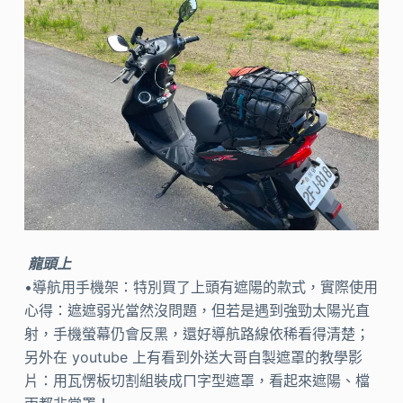
龍頭上
•導航用手機架：特別買了上頭有遮陽的款式，實際使用
心得：遮遮弱光當然沒問題，但若是遇到強勁太陽光直
射，手機螢幕仍會反黑，還好導航路線依稀看得清楚；
另外在 youtube 上有看到外送大哥自製遮罩的教學影
片：用瓦愣板切割組裝成ㄇ字型遮罩，看起來遮陽、檔