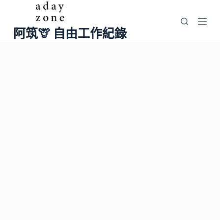
跳
至
阿筑🦒 自由工作紀錄
主
要
內
容