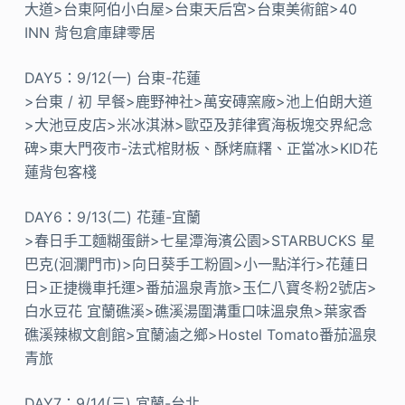
大道>台東阿伯小白屋>台東天后宮>台東美術館>40
INN 背包倉庫肆零居
DAY5：9/12(一) 台東-花蓮
>台東 / 初 早餐>鹿野神社>萬安磚窯廠>池上伯朗大道
>大池豆皮店>米冰淇淋>歐亞及菲律賓海板塊交界紀念
碑>東大門夜市-法式棺財板、酥烤麻糬、正當冰>KID花
蓮背包客棧
DAY6：9/13(二) 花蓮-宜蘭
>春日手工麵糊蛋餅>七星潭海濱公園>STARBUCKS 星
巴克(洄瀾門市)>向日葵手工粉圓>小一點洋行>花蓮日
日>正捷機車托運>番茄溫泉青旅>玉仁八寶冬粉2號店>
白水豆花 宜蘭礁溪>礁溪湯圍溝重口味溫泉魚>葉家香
礁溪辣椒文創館>宜蘭滷之鄉>Hostel Tomato番茄溫泉
青旅
DAY7：9/14(三) 宜蘭-台北