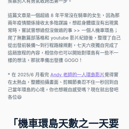
羨慕別人有勇氣敢跨出第一步。
這篇文章是一個超過 8 年平常沒在騎車的女生，因為那
兩年疫情關係接收太多陰謀論，想趁身體還沒有出現異
常時，嘗試曾想過但沒做過的事 >> 一個人機車環島；
爬了無數篇部落格和 youtube 影片紀錄後，整理了自己
從出發前裝備～到行程路線規劃，七天六夜獨自完成了
這趟旅程的內容，相信你也可以開始對環島有一些不一
樣的想法，那就準備出發摟 GOGO！
* 在 2025/6 月看完
Andy 老師的一人環島影片
覺得實
在太熱血，整體拍攝畫面、剪輯節奏忍不住一秒回到自
己當年環島的心境，你也想親自感受嗎？現在就出發吧
各位😆
「機車環島天數之一天要