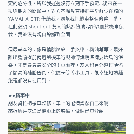
定的危險性，所以我遲遲沒有立刻下手預定…後來在一
次與朋友的閒聊中，對方不囉唆直接把平常鮮少在騎的
YAMAHA GTR 借給我，還幫我把機車整個修整一番，
在此必須 shout out 友人的熱烈贊助🤗所以關於機車保
養，我並沒有親自瞭解到全面
但最基本的：像是輪胎壓紋、手煞車、機油等等，最好
離出發前提前兩週到機車行與師傅說明準備要環島的保
養，才是最最最安全的！車廂裡，友人也另外幫忙準備
了簡易的補胎器具、保險卡等等小工具，很幸運地這趟
旅程都沒有使用到。
▸ ▸騎車中
朋友幫忙把機車整修，車上的配備當然自己來啊！
來拆解這次環島機車上的裝備，做個簡單介紹