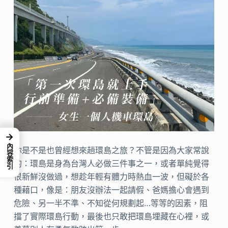
→
內容索引
你是不是也曾經想來趟環島之旅？不管是因為大家常說
的：環島是身為台灣人必做三件事之一，或者單純覺得
很新鮮沒做過，想趁年輕有體力時熱血一波，但礙於各
種藉口，像是：朋友沒辦法一起請假、爸媽擔心會遇到
危險、另一半不準、不知從何規劃起…等等的因素，阻
擋了實際環島行動，最後也只敢把環島埋藏在心裡，或