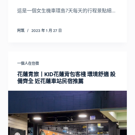
這是一個女生機車環島7天每天的行程景點細…
阿筑
2023 年 1 月 27 日
一個人在住宿
花蓮青旅丨KID花蓮背包客棧 環境舒適 設
備齊全 近花蓮車站民宿推薦