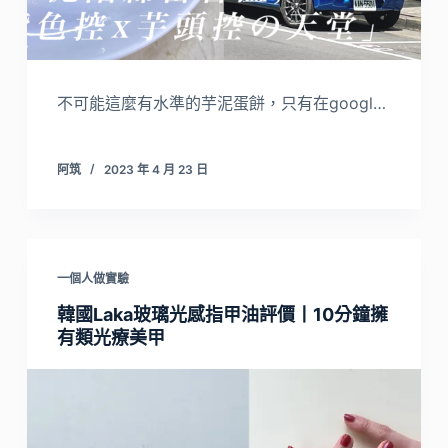
不可能這麼有水準的芋泥蛋餅，只有在googl…
阿筑
2023 年 4 月 23 日
一個人做實驗
韓國Laka玻璃光感指甲油評價丨10分鐘擁
有類光療美甲