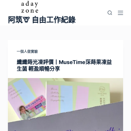
跳
至
阿筑🦒 自由工作紀錄
主
要
內
容
一個人做實驗
纖纖蒔光凍評價丨MuseTime莯蒔果凍益
生菌 輕盈順暢分享