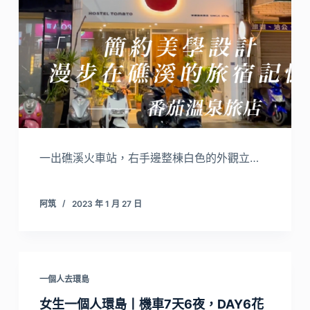
一出礁溪火車站，右手邊整棟白色的外觀立…
阿筑
2023 年 1 月 27 日
一個人去環島
女生一個人環島丨機車7天6夜，DAY6花